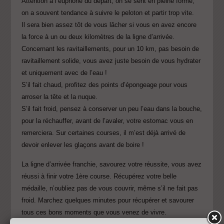
Attention à l’euphorie du départ, on se sent en pleine forme,
on a souvent tendance à suivre le peloton et partir trop vite.
Il sera bien assez tôt de vous lâcher si vous en avez encore
la force à un ou deux kilomètres de la ligne d’arrivée.
Concernant les ravitaillements, pour un 10 km, pas besoin de
ravitaillement solide, vous avez juste besoin de vous hydrater
et uniquement avec de l’eau !
S’il fait chaud, profitez des points d’épongeage pour vous
arroser la tête et la nuque.
S’il fait froid, pensez à conserver un peu l’eau dans la bouche,
pour la réchauffer, avant de l’avaler, votre estomac vous en
remerciera. Sur certaines courses, il m’est déjà arrivé de
devoir enlever les glaçons avant de boire !
La ligne d’arrivée franchie, savourez votre réussite, vous avez
réussi à finir votre 1ère course. Récupérez votre belle
médaille, n’oubliez pas de vous couvrir, même s’il ne fait pas
froid. Marchez quelques minutes pour récupérer et savourer
tous ces bons moments que vous venez de vivre.