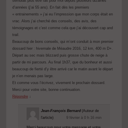
semblait plus être fait pour moi depuis plusieurs dizaines
d’années (j’ai 55 ans). En fait dès les premiers
« entrainements » j’ai eu l’impression que mon corps était en
vrac. Alors j’ai cherché des conseils, des avis, des
témoignages et c’est comme cela que j’ai découvert cap and
trail.
Beaucoup de bons conseils, qui m’ont conduit à mon premier
dossard hier : hivernale de Méaudre 2016, 12 km, 400 m D+.
Départ au sec mais blizzard puis grosse chute de neige à
partir de mi parcours. Au final 1h37, que du bonheur et aussi
beaucoup de fierté d’y être arrivé car le matin avant le départ
je n’en menais pas large.
Et comme vous l’écrivez, vivement le prochain dossard.
Merci pour votre site, bonne continuation.
Répondre
↓
Jean-François Bernard
(Auteur de
l'article)
9 février à 0 h 16 min
Merci beaucoup pour votre message et votre